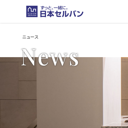
ニュース
N
e
w
s