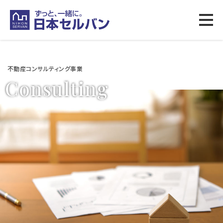
不動産コンサルティング事業
C
o
n
s
u
l
t
i
n
g