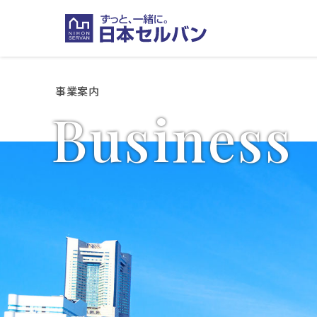
事業案内
B
u
s
i
n
e
s
s